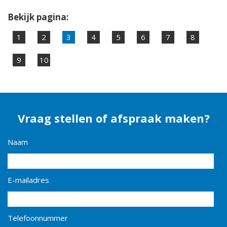
Bekijk pagina:
1
2
3
4
5
6
7
8
9
10
Vraag stellen of afspraak maken?
Naam
E-mailadres
Telefoonnummer