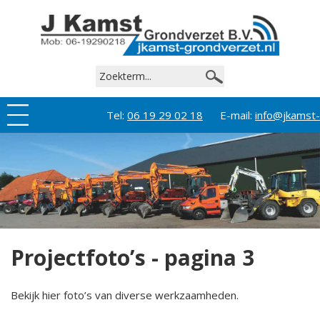
Tel:
06 19 29 02 18
E-mail:
info@jkamst-
grondverzet.nl
Projectfoto’s - pagina 3
Bekijk hier foto’s van diverse werkzaamheden.